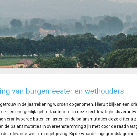
ing van burgemeester en wethouders
trouw in de jaarrekening worden opgenomen. Hieruit blijken een drietal
uik- en oneigenlijk gebruik criterium. In deze rechtmatigheidsverantw
ing verantwoorde baten en lasten en de balansmutaties deze criteria z
 en de balansmutaties in overeenstemming zijn met door de raad vastg
de relevante wet- en regelgeving. Bij de waarderingsgrondslagen in de