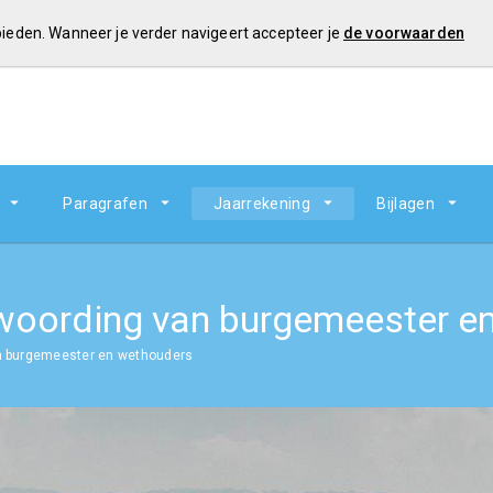
 bieden. Wanneer je verder navigeert accepteer je
de voorwaarden
Paragrafen
Jaarrekening
Bijlagen
woording van burgemeester e
n burgemeester en wethouders