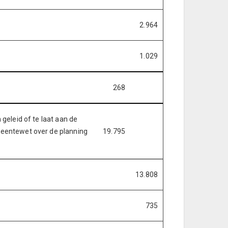
2.964
1.029
268
 geleid of te laat aan de
emeentewet over de planning
19.795
13.808
735