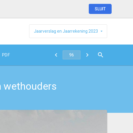
SLUIT
Jaarverslag
en
Jaarrekening
2023
PDF
n wethouders