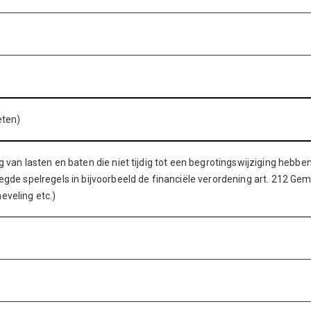
eten)
 van lasten en baten die niet tijdig tot een begrotingswijziging hebben
legde spelregels in bijvoorbeeld de financiële verordening art. 212 G
eveling etc.)